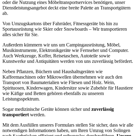
oder die Nutzung eines Möbeltransportservices benötigen, unser
Dienstleistungsangebot deckt eine breite Palette an Transportgütern
ab.
Von Umzugskartons über Fahrräder, Fitnessgeräte bis hin zu
Sportausrüstung wie Skier oder Snowboards – Wir transportieren
alles sicher für Sie.
Außerdem kümmern wir uns um Campingausrüstung, Möbel,
Musikinstrumente, Elektronikgeräte wie Fernseher und Computer.
Auch Werkzeuge, Koffer, Reisetaschen, Autoteile sowie
Kunstwerke und Antiquitäten werden von uns zuverlässig befördert.
Neben Pflanzen, Büchern und Haushaltsgeräten wie
Kaffeemaschinen oder Mikrowellen übernehmen wir auch den
Transport von Baumaterialien wie Fliesen und Holz. Wein,
Spirituosen, Kinderwagen, Kindersitze sowie Zubehör für Haustiere
wie Käfige und Betten gehören ebenfalls zu unserem
Leistungsspektrum.
Sogar medizinische Geräte können sicher und
zuverlässig
transportiert
werden.
Mit dem Ausfüllen unseres Formulars stellen Sie sicher, dass wir alle
notwendigen Informationen haben, um Ihren Umzug von Solingen
nach Saarbrücken effizient und reibungslos durchzuführen.
Unsere