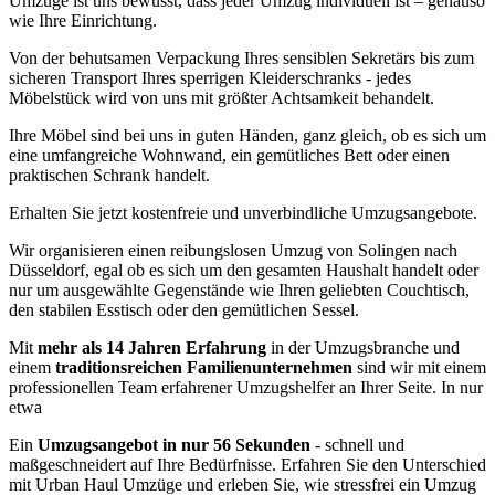
Umzüge ist uns bewusst, dass jeder Umzug individuell ist – genauso
wie Ihre Einrichtung.
Von der behutsamen Verpackung Ihres sensiblen Sekretärs bis zum
sicheren Transport Ihres sperrigen Kleiderschranks - jedes
Möbelstück wird von uns mit größter Achtsamkeit behandelt.
Ihre Möbel sind bei uns in guten Händen, ganz gleich, ob es sich um
eine umfangreiche Wohnwand, ein gemütliches Bett oder einen
praktischen Schrank handelt.
Erhalten Sie jetzt kostenfreie und unverbindliche Umzugsangebote.
Wir organisieren einen reibungslosen Umzug von Solingen nach
Düsseldorf, egal ob es sich um den gesamten Haushalt handelt oder
nur um ausgewählte Gegenstände wie Ihren geliebten Couchtisch,
den stabilen Esstisch oder den gemütlichen Sessel.
Mit
mehr als 14 Jahren Erfahrung
in der Umzugsbranche und
einem
traditionsreichen Familienunternehmen
sind wir mit einem
professionellen Team erfahrener Umzugshelfer an Ihrer Seite. In nur
etwa
Ein
Umzugsangebot in nur 56 Sekunden
- schnell und
maßgeschneidert auf Ihre Bedürfnisse. Erfahren Sie den Unterschied
mit Urban Haul Umzüge und erleben Sie, wie stressfrei ein Umzug